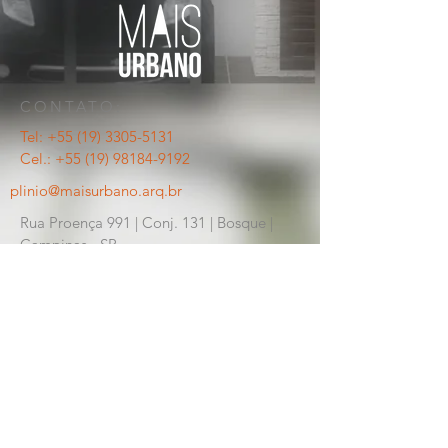
CONTATO:
Tel: +55
(19) 3305-5131
Cel.: +55
(19) 98184-9192
plinio@maisurbano.arq.br
Rua Proença 991 | Conj. 131 | Bosque |
Campinas - SP.
© 2018 by MAIS URBANO Arquitetura.
Proudly created with
Wix.com
CONTATO: