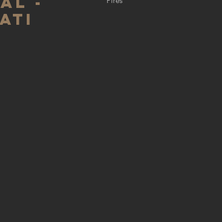
AL -
Pires
ATI