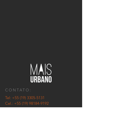
CONTATO:
Tel: +55
(19) 3305-5131
Cel.: +55
(19) 98184-9192
plinio@maisurbano.arq.br