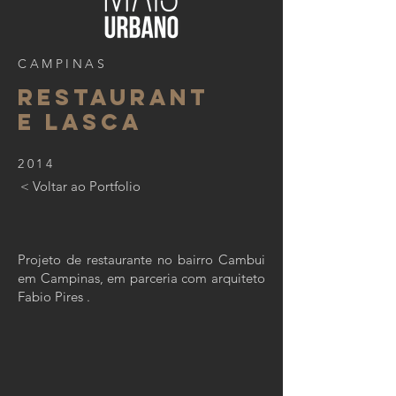
CAMPINAS
RESTAURANT
E LASCA
2014
< Voltar ao Portfolio
Projeto de restaurante no bairro Cambui
em Campinas, em parceria com arquiteto
Fabio Pires .